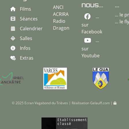
nous...
...
ANCI
Films
ACRIRA
... le
...
Séances
Radio
... le f
sur
Dragon
Calendrier
Facebook
Salles
...
Infos
sur
Youtube
Extras
© 2025 Ecran Vagabond du Trièves | Réalisation
Gelauff.com
|