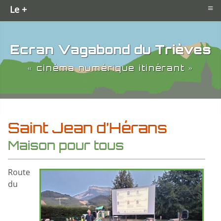
≡
Le +
Ecran Vagabond du Trièves
« cinéma numérique itinérant »
Saint Jean d’Hérans
Maison pour tous
Route
du