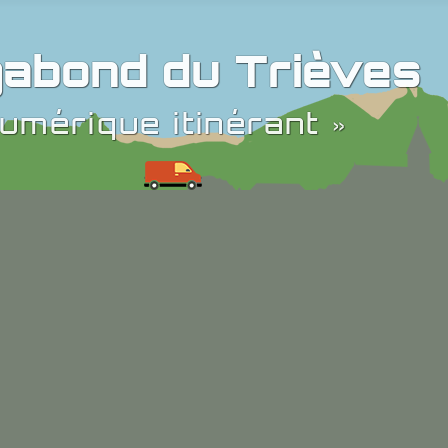
abond du Trièves
umérique itinérant »