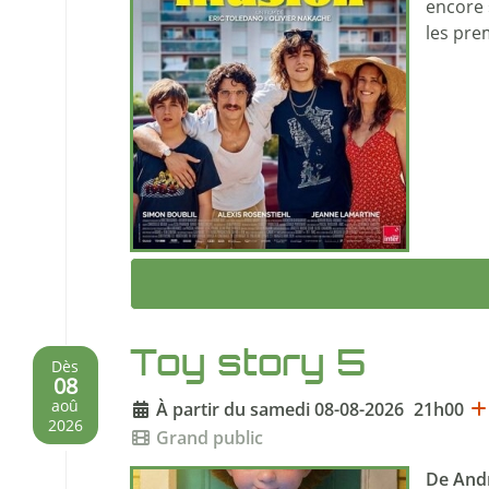
encore »
les pre
Toy story 5
Dès
08
À partir du samedi 08-08-2026
21h00
aoû
2026
Grand public
De Andr