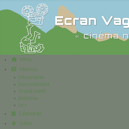
Ecran Vag
« cinéma n
Films
Séances
Découverte
Documentaire
Grand public
Jeunesse
Le +
Calendrier
Salles