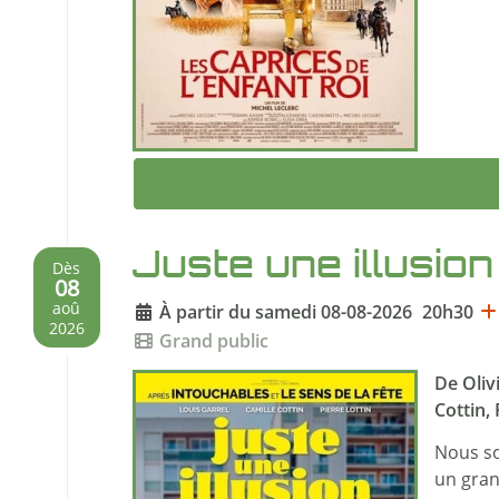
Juste une illusion
Dès
08
À partir du samedi 08-08-2026
20h30
aoû
2026
Grand public
De Oliv
Cottin, 
Nous so
un grand