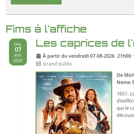
Fims à l'affiche
Les caprices de l'
Dès
07
À partir du vendredi 07-08-2026
21h00
aoû
2026
Grand public
De Mich
Nemo Sc
1651. L
d’exfilt
qui le 
découvr