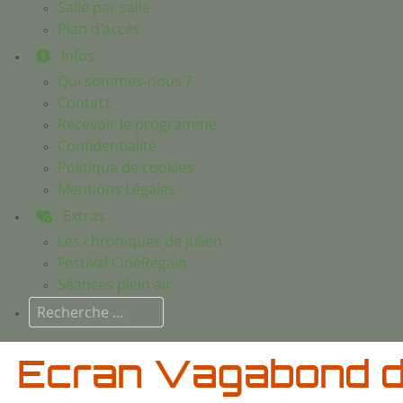
Salle par salle
Plan d'accès
Infos
Qui sommes-nous ?
Contact
Recevoir le programme
Confidentialité
Politique de cookies
Mentions Légales
Extras
Les chroniques de Julien
Festival CinéRegain
Séances plein air
Rechercher
Ecran Vagabond d