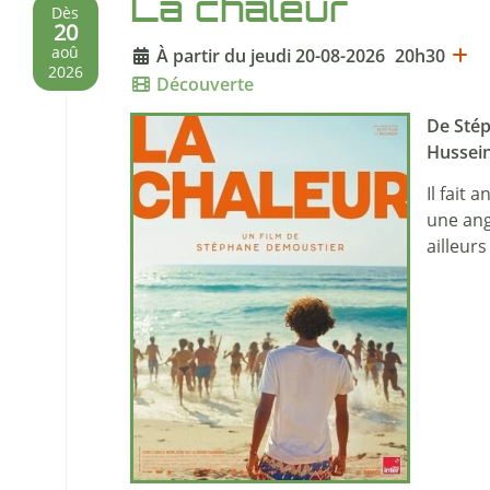
La chaleur
Dès
20
À partir du jeudi 20-08-2026
20h30
aoû
2026
Découverte
De Stép
Hussein
Il fait
une ango
ailleur