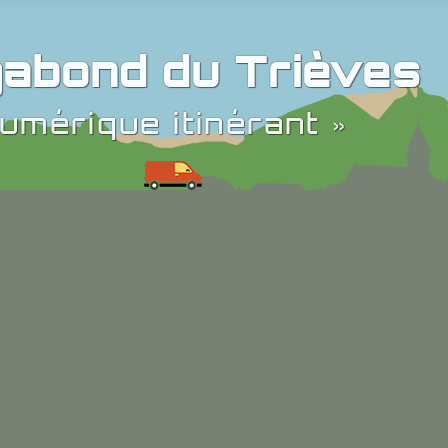
abond du Trièves
umérique itinérant »