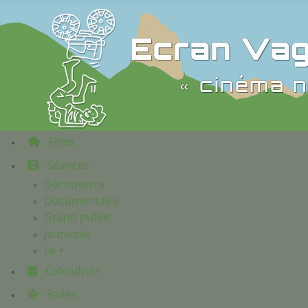
Ecran Vag
« cinéma n
Films
Séances
Découverte
Documentaire
Grand public
Jeunesse
Le +
Calendrier
Salles