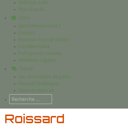
Salle par salle
Plan d'accès
Infos
Qui sommes-nous ?
Contact
Recevoir le programme
Confidentialité
Politique de cookies
Mentions Légales
Extras
Les chroniques de Julien
Festival CinéRegain
Séances plein air
Rechercher
Roissard