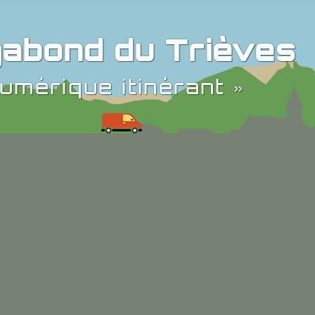
abond du Trièves
umérique itinérant »