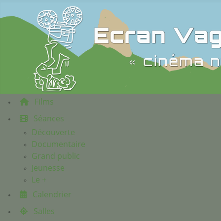
Ecran Vag
« cinéma n
Films
Séances
Découverte
Documentaire
Grand public
Jeunesse
Le +
Calendrier
Salles