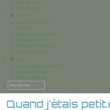
Salle par salle
Plan d'accès
Infos
Qui sommes-nous ?
Contact
Recevoir le programme
Confidentialité
Politique de cookies
Mentions Légales
Extras
Les chroniques de Julien
Festival CinéRegain
Séances plein air
Rechercher
Quand j'étais petit.