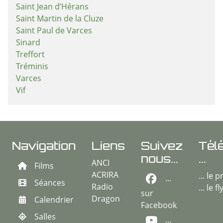
Saint Jean d’Hérans
Saint Martin de la Cluze
Saint Paul de Varces
Sinard
Treffort
Tréminis
Varces
Vif
Navigation
Liens
Suivez
Tél
nous...
...
ANCI
Films
ACRIRA
... le
...
Séances
Radio
... le f
sur
Dragon
Calendrier
Facebook
Salles
...