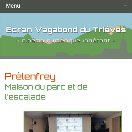
≡
Menu
Ecran Vagabond du Trièves
« cinéma numérique itinérant »
Prélenfrey
Maison du parc et de
l’escalade