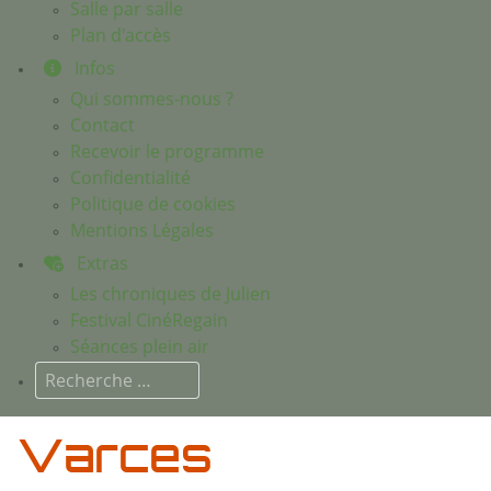
Salle par salle
Plan d'accès
Infos
Qui sommes-nous ?
Contact
Recevoir le programme
Confidentialité
Politique de cookies
Mentions Légales
Extras
Les chroniques de Julien
Festival CinéRegain
Séances plein air
Rechercher
Varces