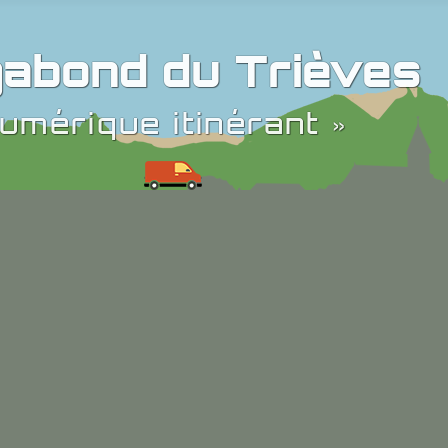
abond du Trièves
umérique itinérant »