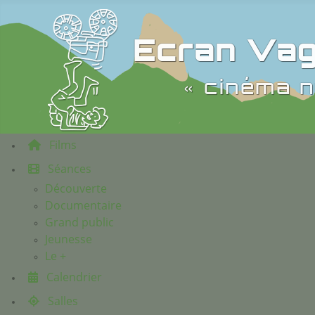
Ecran Vag
« cinéma n
Films
Séances
Découverte
Documentaire
Grand public
Jeunesse
Le +
Calendrier
Salles