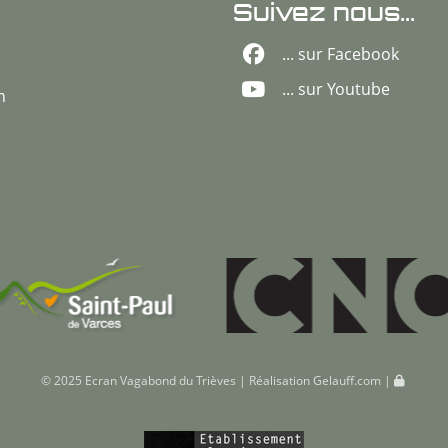
Suivez nous...
... sur Facebook
... sur Youtube
n
© 2025 Ecran Vagabond du Trièves | Réalisation
Gelauff.com
|