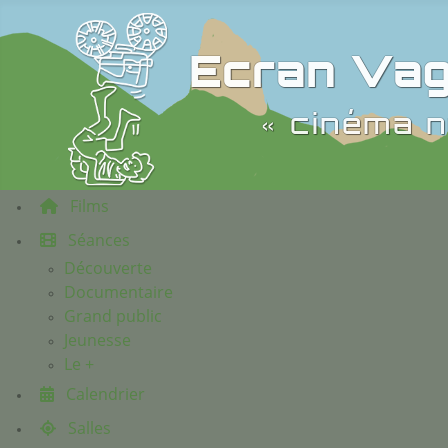
Ecran Vag
« cinéma n
Films
Séances
Découverte
Documentaire
Grand public
Jeunesse
Le +
Calendrier
Salles