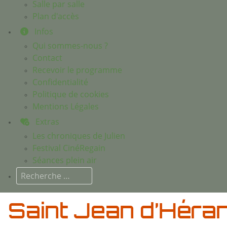
Salle par salle
Plan d'accès
Infos
Qui sommes-nous ?
Contact
Recevoir le programme
Confidentialité
Politique de cookies
Mentions Légales
Extras
Les chroniques de Julien
Festival CinéRegain
Séances plein air
Rechercher
Saint Jean d’Héra