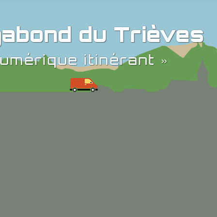
abond du Trièves
umérique itinérant »