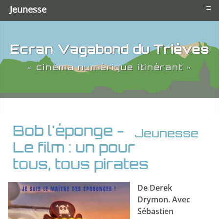
≡
Jeunesse
Ecran Vagabond du Trièves
« cinéma numérique itinérant »
Bob l'éponge -
Jeunesse
Le film : un pour
tous, tous pirates
De Derek
Drymon. Avec
Sébastien