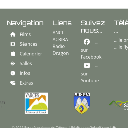
Navigation
Liens
Suivez
Tél
nous...
...
ANCI
Films
ACRIRA
... le
...
Séances
Radio
... le f
sur
Dragon
Calendrier
Facebook
Salles
...
Infos
sur
Youtube
Extras