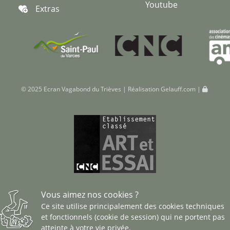
Youtube
Extras
© 2025 Ecran Vagabond du Trièves | Réalisation
Gelauff.com
|
Vous aimez nos cookies ?
Ce site utilise principalement des cookies techniques
et fonctionnels (cookie de session) qui ne portent pas
atteinte à votre vie privée.