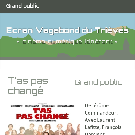
≡
Grand public
Ecran Vagabond du Trièves
« cinéma numérique itinérant »
T'as pas
Grand public
changé
De Jérôme
Commandeur.
Avec Laurent
Lafitte, François
Damiens,