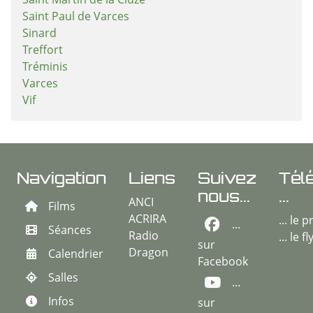
Saint Martin de la Cluze
Saint Paul de Varces
Sinard
Treffort
Tréminis
Varces
Vif
Navigation
Liens
Suivez
Tél
nous...
...
ANCI
Films
ACRIRA
... le
...
Séances
Radio
... le f
sur
Dragon
Calendrier
Facebook
Salles
...
Infos
sur