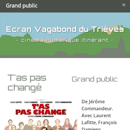
≡
Grand public
Ecran Vagabond du Trièves
« cinéma numérique itinérant »
T'as pas
Grand public
changé
De Jérôme
Commandeur.
Avec Laurent
Lafitte, François
Damiens,