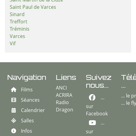
Saint Martin de la Cluze
Saint Paul de Varces
Sinard
Treffort
Tréminis
Varces
Vif
Navigation
Liens
Suivez
Tél
nous...
...
ANCI
Films
ACRIRA
... le
...
Séances
Radio
... le f
sur
Dragon
Calendrier
Facebook
Salles
...
Infos
sur