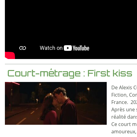
Court-métrage : First kiss
De Alexis 
Fiction, C
France. 20
Après une 
réalité da
Ce court mé
amoureux, 