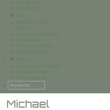
Salle par salle
Plan d'accès
Infos
Qui sommes-nous ?
Contact
Recevoir le programme
Confidentialité
Politique de cookies
Mentions Légales
Extras
Les chroniques de Julien
Festival CinéRegain
Séances plein air
Rechercher
Michael