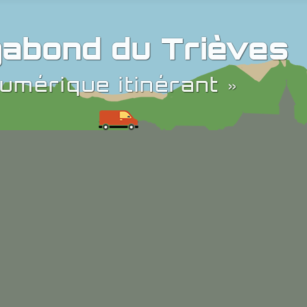
abond du Trièves
umérique itinérant »