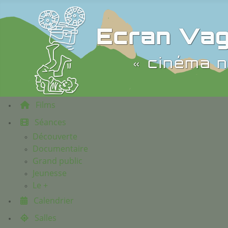
Ecran Vag
« cinéma n
Films
Séances
Découverte
Documentaire
Grand public
Jeunesse
Le +
Calendrier
Salles