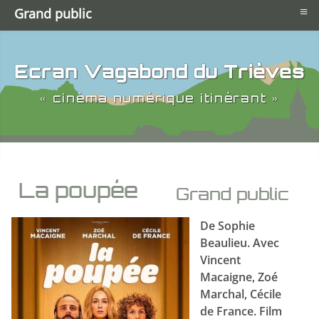
≡
Grand public
Ecran Vagabond du Trièves
« cinéma numérique itinérant »
La poupée
Grand public
De Sophie
Beaulieu. Avec
Vincent
Macaigne, Zoé
Marchal, Cécile
de France. Film