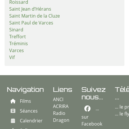
Roissard
Saint Jean d’Hérans
Saint Martin de la Cluze
Saint Paul de Varces
Sinard
Treffort
Tréminis
Varces
Vif
Navigation
Liens
Suivez
Tél
nous...
...
ANCI
Films
ACRIRA
... le
...
Séances
Radio
... le f
sur
Dragon
Calendrier
Facebook