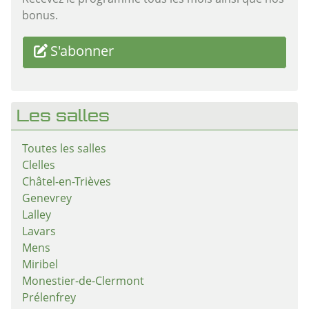
Recevez le programme tous les mois ainsi que nos
bonus.
S'abonner
Les salles
Toutes les salles
Clelles
Châtel-en-Trièves
Genevrey
Lalley
Lavars
Mens
Miribel
Monestier-de-Clermont
Prélenfrey