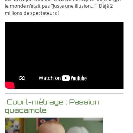
le monde n’était pas “Juste une illusion…”. Déjà 2
millions de spectateurs !
Court-métrage : Passion
guacamole