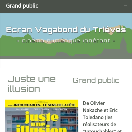
≡
Grand public
Ecran Vagabond du Trièves
« cinéma numérique itinérant »
Juste une
Grand public
illusion
De Olivier
Nakache et Eric
Toledano (les
réalisateurs de
"Intouchables" et