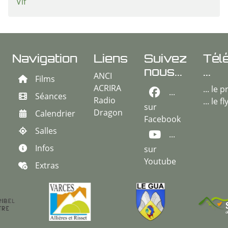
Vif
Navigation
Liens
Suivez
Tél
nous...
...
ANCI
Films
ACRIRA
... le
...
Séances
Radio
... le f
sur
Dragon
Calendrier
Facebook
Salles
...
Infos
sur
Youtube
Extras