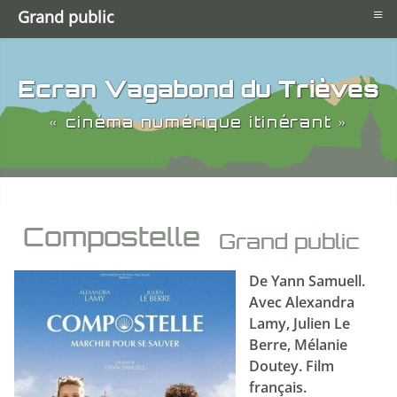
≡
Grand public
Ecran Vagabond du Trièves
« cinéma numérique itinérant »
Compostelle
Grand public
De Yann Samuell.
Avec Alexandra
Lamy, Julien Le
Berre, Mélanie
Doutey. Film
français.