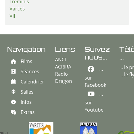
Tréminis
Varces
Vif
Navigation
Liens
Suivez
Tél
nous...
...
ANCI
Films
ACRIRA
... le
...
Séances
Radio
... le f
sur
Dragon
Calendrier
Facebook
Salles
...
Infos
sur
Youtube
Extras