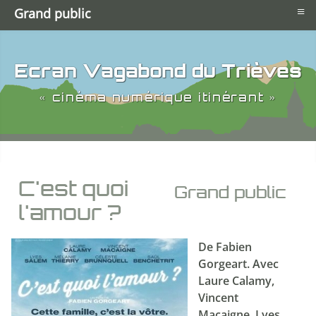
≡
Grand public
Ecran Vagabond du Trièves
« cinéma numérique itinérant »
C'est quoi
Grand public
l'amour ?
De Fabien
Gorgeart. Avec
Laure Calamy,
Vincent
Macaigne, Lyes