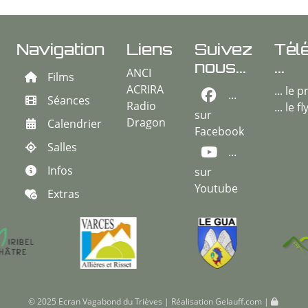
Navigation
Liens
Suivez
Tél
nous...
...
ANCI
Films
ACRIRA
... le
...
Séances
Radio
... le f
sur
Dragon
Calendrier
Facebook
Salles
...
Infos
sur
Youtube
Extras
© 2025 Ecran Vagabond du Trièves | Réalisation
Gelauff.com
|