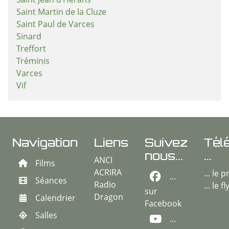
Saint Jean d’Hérans
Saint Martin de la Cluze
Saint Paul de Varces
Sinard
Treffort
Tréminis
Varces
Vif
Navigation
Liens
Suivez
Tél
nous...
...
ANCI
Films
ACRIRA
... le
...
Séances
Radio
... le f
sur
Dragon
Calendrier
Facebook
Salles
...