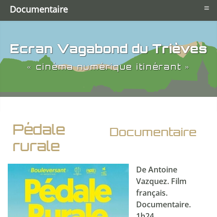
≡
Documentaire
Ecran Vagabond du Trièves
« cinéma numérique itinérant »
Pédale
Documentaire
rurale
De Antoine
Vazquez. Film
français.
Documentaire.
1h24.