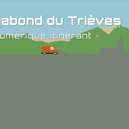
abond du Trièves
umérique itinérant »