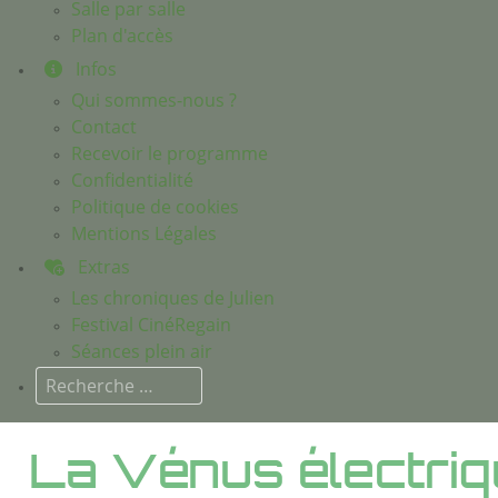
Salle par salle
Plan d'accès
Infos
Qui sommes-nous ?
Contact
Recevoir le programme
Confidentialité
Politique de cookies
Mentions Légales
Extras
Les chroniques de Julien
Festival CinéRegain
Séances plein air
Rechercher
La Vénus électri