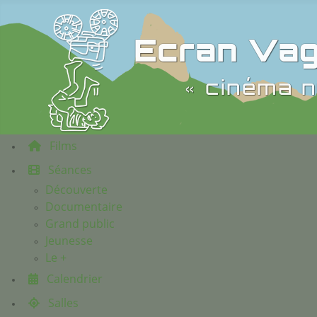
Ecran Vag
« cinéma n
Films
Séances
Découverte
Documentaire
Grand public
Jeunesse
Le +
Calendrier
Salles