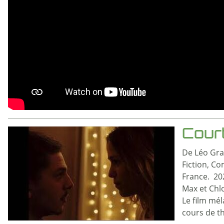
Court
De Léo Gr
Fiction, C
France. 20
Max et Chlo
Le film mél
cours de th