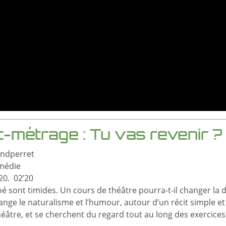
-métrage : Tu vas revenir ?
andperret
omédie
20. 02’20
é sont timides. Un cours de théâtre pourra-t-il changer la 
ange le naturalisme et l’humour, autour d’un récit simple et
éâtre, et se cherchent du regard tout au long des exercices c