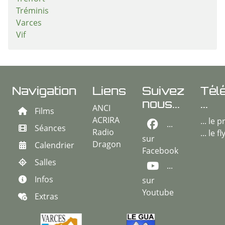
Tréminis
Varces
Vif
Navigation
Liens
Suivez
Tél
nous...
...
ANCI
Films
ACRIRA
... le
...
Séances
Radio
... le f
sur
Dragon
Calendrier
Facebook
Salles
...
Infos
sur
Youtube
Extras