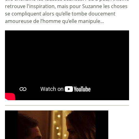
retrouve l'inspiration, mais pour Suzanne les choses
se compliquent alors qu’elle tombe doucement
amoureuse de l’homme qu’elle manipule...