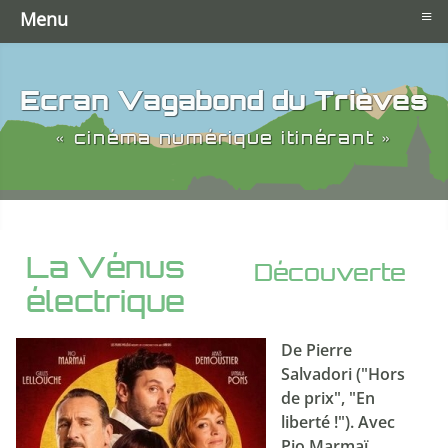
≡
Menu
Ecran Vagabond du Trièves
« cinéma numérique itinérant »
La Vénus
Découverte
électrique
De Pierre
Salvadori ("Hors
de prix", "En
liberté !"). Avec
Pio Marmaï,